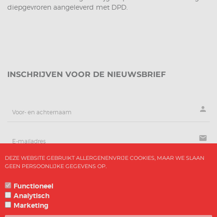
diepgevroren aangeleverd met DPD.
INSCHRIJVEN VOOR DE NIEUWSBRIEF
person
mail
DEZE WEBSITE GEBRUIKT ALLERGENENVRIJE COOKIES, MAAR WE SLAAN
GEEN PERSOONLIJKE GEGEVENS OP.
AANMELDEN
Functioneel
Analytisch
Marketing