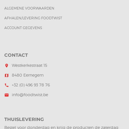
ALGEMENE VOORWAARDEN
AFHALEN/LEVERING FOODTWIST
ACCOUNT GEGEVENS
CONTACT
Westkerkestraat 15
room
8480 Eernegem
map
+32 (0) 496 93 78 76
call
info@foodtwist.be
mail
THUISLEVERING
Bestel voor donderdag en krijg de producten de zaterdag