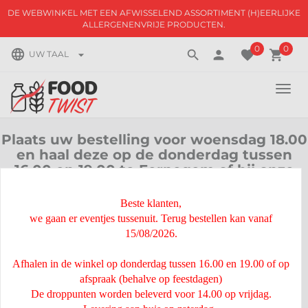
DE WEBWINKEL MET EEN AFWISSELEND ASSORTIMENT (H)EERLIJKE
ALLERGENENVRIJE PRODUCTEN.
0
0
language
search
person
favorite
local_grocery_store
arrow_drop_down
UW TAAL
TOGG
NAVI
Plaats uw bestelling voor woensdag 18.00
en haal deze op de donderdag tussen
16.00 en 19.00 te Eernegem of bij onze
droppunten op vrijdag vanaf 14.00.
Beste klanten,
we gaan er eventjes tussenuit. Terug bestellen kan vanaf
15/08/2026.
Afhalen in de winkel op donderdag tussen 16.00 en 19.00 of op
CONTACT
afspraak (behalve op feestdagen)
De droppunten worden beleverd voor 14.00 op vrijdag.