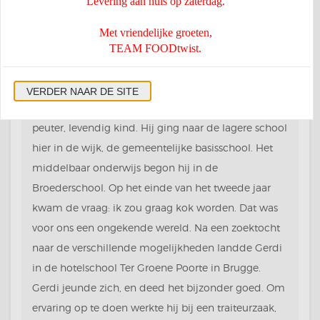
Levering aan huis op zaterdag.
WIE ZIJN WIJ?
Met vriendelijke groeten,
TEAM FOODtwist.
Gerdi is de derde van vier kinderen, geboren en
VERDER NAAR DE SITE
opgegroeid in Roeselare. Een stevige baby, vrolijke
peuter, levendig kind. Hij ging naar de lagere school
hier in de wijk, de gemeentelijke basisschool. Het
middelbaar onderwijs begon hij in de
Broederschool. Op het einde van het tweede jaar
kwam de vraag: ik zou graag kok worden. Dat was
voor ons een ongekende wereld. Na een zoektocht
naar de verschillende mogelijkheden landde Gerdi
in de hotelschool Ter Groene Poorte in Brugge.
Gerdi jeunde zich, en deed het bijzonder goed. Om
ervaring op te doen werkte hij bij een traiteurzaak,